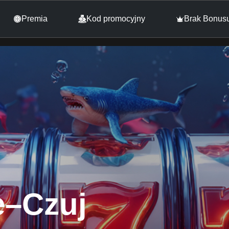
Premia
Kod promocyjny
Brak Bonus
e–Czuj