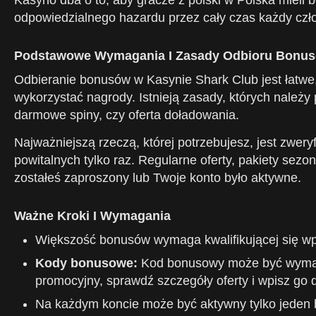
Kasyno dba o to, aby gracze z polski w Polska mieli 
odpowiedzialnego hazardu przez cały czas każdy człon
Podstawowe Wymagania I Zasady Odbioru Bonus
Odbieranie bonusów w Kasynie Shark Club jest łatwe
wykorzystać nagrody. Istnieją zasady, których należy 
darmowe spiny, czy oferta doładowania.
Najważniejszą rzeczą, której potrzebujesz, jest zwe
powitalnych tylko raz. Regularne oferty, pakiety sez
zostałeś zaproszony lub Twoje konto było aktywne.
Ważne Kroki I Wymagania
Większość bonusów wymaga kwalifikującej się wpła
Kody bonusowe:
Kod bonusowy może być wymagan
promocyjny, sprawdź szczegóły oferty i wpisz go 
Na każdym koncie może być aktywny tylko jeden b