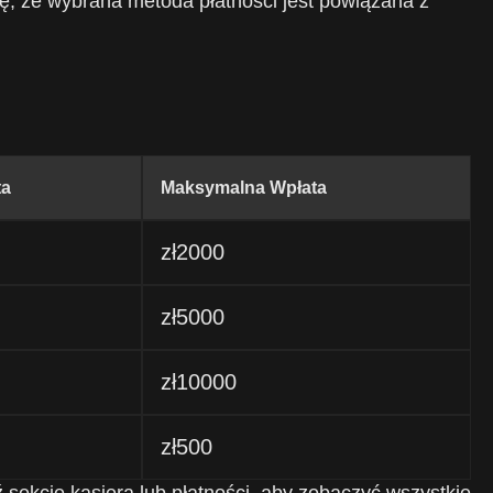
ę, że wybrana metoda płatności jest powiązana z
ta
Maksymalna Wpłata
zł2000
zł5000
zł10000
zł500