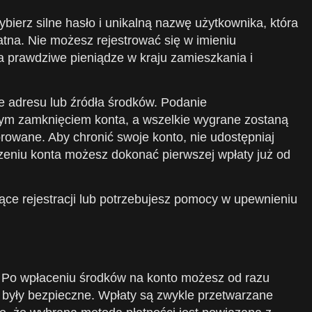
bierz silne hasło i unikalną nazwę użytkownika, która
atna. Nie możesz rejestrować się w imieniu
 na prawdziwe pieniądze w kraju zamieszkania i
e adresu lub źródła środków. Podanie
ym zamknięciem konta, a wszelkie wygrane zostaną
orowane. Aby chronić swoje konto, nie udostępniaj
zeniu konta możesz dokonać pierwszej wpłaty już od
ące rejestracji lub potrzebujesz pomocy w upewnieniu
. Po wpłaceniu środków na konto możesz od razu
y były bezpieczne. Wpłaty są zwykle przetwarzane