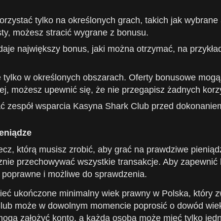
rzystać tylko na określonych grach, takich jak wybrane 
sty, możesz stracić wygrane z bonusu.
e największy bonus, jaki można otrzymać, na przykład
ne tylko w określonych obszarach. Oferty bonusowe mog
ej, możesz upewnić się, że nie przegapisz żadnych korzy
tać zespół wsparcia Kasyna Shark Club przed dokonanie
ieniądze
cz, którą musisz zrobić, aby grać na prawdziwe pieniądz
cznie przechowywać wszystkie transakcje. Aby zapewnić 
 poprawne i możliwe do sprawdzenia.
eć ukończone minimalny wiek prawny w Polska, który zw
lub może w dowolnym momencie poprosić o dowód wieku,
mogą założyć konto, a każda osoba może mieć tylko jedn