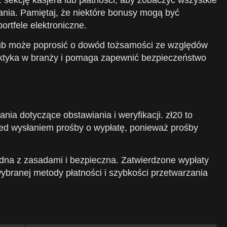
sekcję kasjera lub płatności, aby zobaczyć wszystkie
ania. Pamiętaj, że niektóre bonusy mogą być
ortfele elektroniczne.
Club może poprosić o dowód tożsamości ze względów
praktyka w branży i pomaga zapewnić bezpieczeństwo
a dotyczące obstawiania i weryfikacji. zł20 to
zed wysłaniem prośby o wypłatę, ponieważ prośby
odna z zasadami i bezpieczna. Zatwierdzone wypłaty
wybranej metody płatności i szybkości przetwarzania