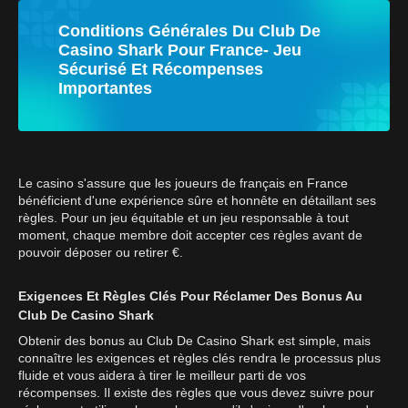
Conditions Générales Du Club De
Casino Shark Pour France- Jeu
Sécurisé Et Récompenses
Importantes
Le casino s'assure que les joueurs de français en France
bénéficient d'une expérience sûre et honnête en détaillant ses
règles. Pour un jeu équitable et un jeu responsable à tout
moment, chaque membre doit accepter ces règles avant de
pouvoir déposer ou retirer €.
Exigences Et Règles Clés Pour Réclamer Des Bonus Au
Club De Casino Shark
Obtenir des bonus au Club De Casino Shark est simple, mais
connaître les exigences et règles clés rendra le processus plus
fluide et vous aidera à tirer le meilleur parti de vos
récompenses. Il existe des règles que vous devez suivre pour