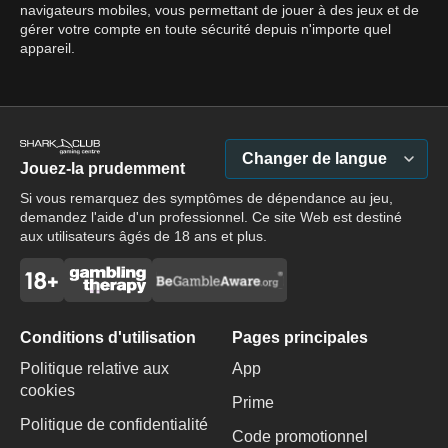
navigateurs mobiles, vous permettant de jouer à des jeux et de
gérer votre compte en toute sécurité depuis n'importe quel
appareil.
Changer de langue
Jouez-la prudemment
Si vous remarquez des symptômes de dépendance au jeu,
demandez l'aide d'un professionnel. Ce site Web est destiné
aux utilisateurs âgés de 18 ans et plus.
Conditions d'utilisation
Pages principales
Politique relative aux
App
cookies
Prime
Politique de confidentialité
Code promotionnel