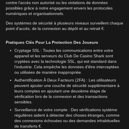
contre l'accès non autorisé ou les violations de données
possibles grâce à notre engagement envers les protocoles
numériques et organisationnels.
Des systèmes de sécurité à plusieurs niveaux surveillent chaque
point d'accès, de la connexion au dépôt et au retrait €.
Pratiques Clés Pour La Protection Des Joueurs
Cryptage SSL : Toutes les communications entre votre
appareil et les serveurs du Club De Casino Shark sont
cryptées avec la technologie SSL, qui est standard dans
l'industrie. Cela empêche les données d'être interceptées
ou utilisées de manière inappropriée.
Authentification À Deux Facteurs (2FA) : Les utilisateurs
peuvent ajouter une couche de sécurité supplémentaire à
leurs comptes en ajoutant une deuxième étape de
vérification lors de la connexion et des transactions
sensibles.
Surveillance de votre compte : Des vérifications système
régulières aident à détecter des choses étranges, comme
des connexions échouées ou des demandes inhabituelles
de transferts €.