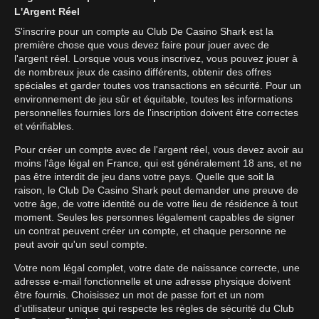
L'Argent Réel
S'inscrire pour un compte au Club De Casino Shark est la
première chose que vous devez faire pour jouer avec de
l'argent réel. Lorsque vous vous inscrivez, vous pouvez jouer à
de nombreux jeux de casino différents, obtenir des offres
spéciales et garder toutes vos transactions en sécurité. Pour un
environnement de jeu sûr et équitable, toutes les informations
personnelles fournies lors de l'inscription doivent être correctes
et vérifiables.
Pour créer un compte avec de l'argent réel, vous devez avoir au
moins l'âge légal en France, qui est généralement 18 ans, et ne
pas être interdit de jeu dans votre pays. Quelle que soit la
raison, le Club De Casino Shark peut demander une preuve de
votre âge, de votre identité ou de votre lieu de résidence à tout
moment. Seules les personnes légalement capables de signer
un contrat peuvent créer un compte, et chaque personne ne
peut avoir qu'un seul compte.
Votre nom légal complet, votre date de naissance correcte, une
adresse e-mail fonctionnelle et une adresse physique doivent
être fournis. Choisissez un mot de passe fort et un nom
d'utilisateur unique qui respecte les règles de sécurité du Club