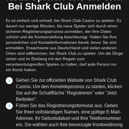
Bei Shark Club Anmelden
Es ist einfach und schnell, bei Shark Club Casino zu spielen. Es
dauert nur wenige Minuten, bis neue Spieler sich durch einen
sicheren Registrierungsprozess anmelden, der Ihre Daten
schützt und die Kontoerstellung beschleunigt. Halten Sie Ihre
persönlichen und Kontaktinformationen bereit, bevor Sie sich
anmelden. Erwachsene aus Deutschland und vielen anderen
Orten sind willkommen, bei Shark Club zu spielen. Um die Dinge
sicher und im Einklang mit den Regeln zum
verantwortungsvollen Spielen zu halten, darf jede Person nur
ein Konto haben.
Gehen Sie zur offiziellen Website von Shark Club
Casino. Um den Anmeldeprozess zu starten, klicken
Sie auf die Schaltfläche "Registrieren" oder "Jetzt
Beitreten".
Füllen Sie das Registrierungsformular aus. Geben
Sie Ihren vollständigen Namen, eine gültige E-Mail-
Adresse, Ihr Geburtsdatum und Ihre Telefonnummer
ein. Sie wählen auch Ihre bevorzugte Kontowährung