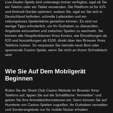
Live-Dealer-Spiele sind unterwegs immer verfügbar, egal ob Sie
ein Telefon oder ein Tablet verwenden. Die Plattform ist für iOS-
und Android-Geräte optimiert, sodass Sie, egal wo Sie sich in
Deutschland befinden, schnelle Ladezeiten und ein
reibungsloses Spielerlebnis genießen können. Es sind nur
wenige Tipps erforderlich, um Ihr Guthaben zu überprüfen,
Angebote einzusehen und zwischen Spielen zu wechseln. Sie
können alle Hauptfunktionen Ihres Kontos, wie Einzahlungen ab
€20 und Auszahlungen ab €100, direkt über den Browser Ihres
Telefons nutzen. So verpassen Sie niemals neue Boni oder
spannende Casino-Spiele, wenn Sie nicht an Ihrem Schreibtisch
sind.
Wie Sie Auf Dem Mobilgerät
Beginnen
Rufen Sie die Shark Club Casino Website im Browser Ihres
Telefons auf, tippen Sie auf die Schaltfläche "Anmelden" und
geben Sie Ihre Anmeldeinformationen ein. Dann können Sie auf
Hunderte von Casino-Spielen zugreifen, Ihr Guthaben verwalten
und Sonderangebote nur für mobile Nutzer erhalten.