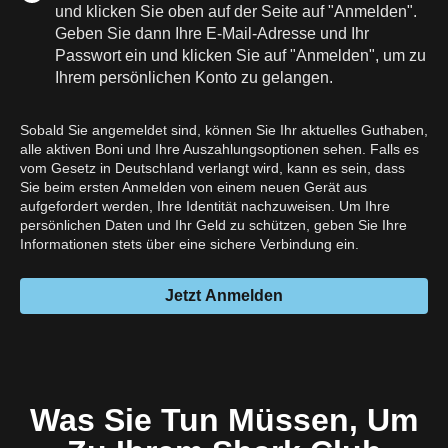
und klicken Sie oben auf der Seite auf "Anmelden".
Geben Sie dann Ihre E-Mail-Adresse und Ihr
Passwort ein und klicken Sie auf "Anmelden", um zu
Ihrem persönlichen Konto zu gelangen.
Sobald Sie angemeldet sind, können Sie Ihr aktuelles Guthaben,
alle aktiven Boni und Ihre Auszahlungsoptionen sehen. Falls es
vom Gesetz in Deutschland verlangt wird, kann es sein, dass
Sie beim ersten Anmelden von einem neuen Gerät aus
aufgefordert werden, Ihre Identität nachzuweisen. Um Ihre
persönlichen Daten und Ihr Geld zu schützen, geben Sie Ihre
Informationen stets über eine sichere Verbindung ein.
Jetzt Anmelden
Was Sie Tun Müssen, Um