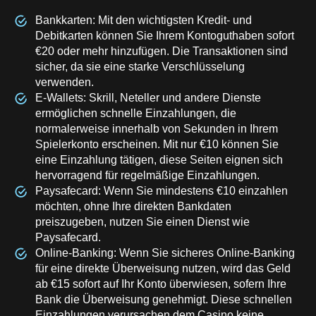
Bankkarten: Mit den wichtigsten Kredit- und
Debitkarten können Sie Ihrem Kontoguthaben sofort
€20 oder mehr hinzufügen. Die Transaktionen sind
sicher, da sie eine starke Verschlüsselung
verwenden.
E-Wallets: Skrill, Neteller und andere Dienste
ermöglichen schnelle Einzahlungen, die
normalerweise innerhalb von Sekunden in Ihrem
Spielerkonto erscheinen. Mit nur €10 können Sie
eine Einzahlung tätigen, diese Seiten eignen sich
hervorragend für regelmäßige Einzahlungen.
Paysafecard: Wenn Sie mindestens €10 einzahlen
möchten, ohne Ihre direkten Bankdaten
preiszugeben, nutzen Sie einen Dienst wie
Paysafecard.
Online-Banking: Wenn Sie sicheres Online-Banking
für eine direkte Überweisung nutzen, wird das Geld
ab €15 sofort auf Ihr Konto überwiesen, sofern Ihre
Bank die Überweisung genehmigt. Diese schnellen
Einzahlungen verursachen dem Casino keine