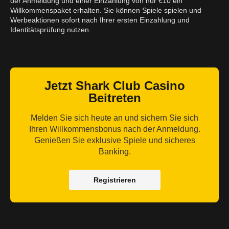
der Anmeldung und einer Einzahlung von nur €10 ein
Willkommenspaket erhalten. Sie können Spiele spielen und
Werbeaktionen sofort nach Ihrer ersten Einzahlung und
Identitätsprüfung nutzen.
Jetzt Shark Club Casino
Beitreten
Melden Sie sich heute an und sichern Sie sich
Ihren Willkommensbonus nach der Anmeldung.
Genießen Sie exklusive Spiele und sicheres
Banking.
Registrieren