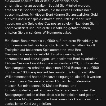
die darauf abzielen, Ihr erstes Spielerlebnis noch
unterhaltsamer zu gestalten. Sobald Sie Mitglied werden,
erhalten Sie Sonderangebote, die Ihr erstes Erlebnis noch
besser machen. Mit diesen Boni können Sie zusätzliches Geld
für Slots und Tischspiele erhalten, wodurch Sie mehr Geld
haben, um alle Spiele des Casinos zu spielen. Nachdem Sie Ihr
Konto verifiziert und Ihre erste Einzahlung getätigt haben,
erhalten Sie ein schönes Willkommenspaket.
Ein Match-Bonus von bis zu €500 auf Ihre erste Einzahlung ist
normalerweise Teil des Angebots. Außerdem erhalten Sie oft
Freispiele auf bekannten Spielautomaten, was Ihre
Gewinnchancen sofort erhöht. Es ist notwendig, sich
anzumelden und einzuloggen, um bestimmte Boni zu erhalten.
Tätigen Sie eine Einzahlung von mindestens €20, um Ihr erstes
Bonusangebot zu erhalten, das einen 100% Bonus bis zu €500
und bis zu 100 Freispiele auf bestimmten Slots umfasst. Alle
Willkommensboni haben Umsatzbedingungen, die erfüllt werden
müssen, bevor Sie sie auszahlen können. Normalerweise
müssen Sie mindestens 40 Mal den Bonus- und
Einzahlungsbetrag setzen, bevor Sie auszahlen können. Die
Bedingungen stellen sicher, dass alle fair spielen, und geben
Ihnen viele Möglichkeiten, die Funktionen des Casinos mit Ihrem
zusätzlichen Geld zu genießen.