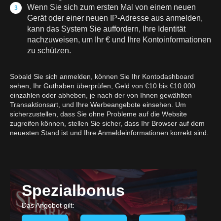
Wenn Sie sich zum ersten Mal von einem neuen
Gerät oder einer neuen IP-Adresse aus anmelden,
kann das System Sie auffordern, Ihre Identität
nachzuweisen, um Ihr € und Ihre Kontoinformationen
zu schützen.
Sobald Sie sich anmelden, können Sie Ihr Kontodashboard
sehen, Ihr Guthaben überprüfen, Geld von €10 bis €10.000
einzahlen oder abheben, je nach der von Ihnen gewählten
Transaktionsart, und Ihre Werbeangebote einsehen. Um
sicherzustellen, dass Sie ohne Probleme auf die Website
zugreifen können, stellen Sie sicher, dass Ihr Browser auf dem
neuesten Stand ist und Ihre Anmeldeinformationen korrekt sind.
Spezialbonus
Das Angebot gilt: