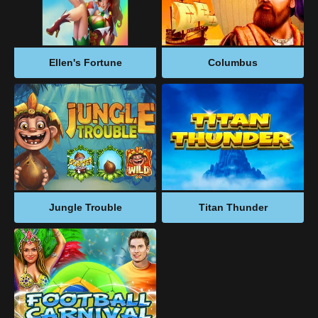
Casino Win Spin
Columbus
Jungle Trouble
Titan Thunder