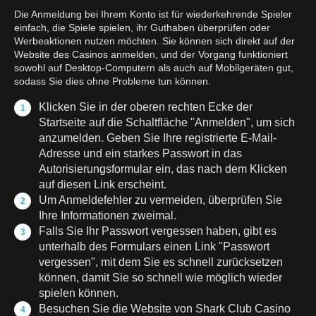
Die Anmeldung bei Ihrem Konto ist für wiederkehrende Spieler
einfach, die Spiele spielen, ihr Guthaben überprüfen oder
Werbeaktionen nutzen möchten. Sie können sich direkt auf der
Website des Casinos anmelden, und der Vorgang funktioniert
sowohl auf Desktop-Computern als auch auf Mobilgeräten gut,
sodass Sie dies ohne Probleme tun können.
Klicken Sie in der oberen rechten Ecke der
Startseite auf die Schaltfläche "Anmelden", um sich
anzumelden. Geben Sie Ihre registrierte E-Mail-
Adresse und ein starkes Passwort in das
Autorisierungsformular ein, das nach dem Klicken
auf diesen Link erscheint.
Um Anmeldefehler zu vermeiden, überprüfen Sie
Ihre Informationen zweimal.
Falls Sie Ihr Passwort vergessen haben, gibt es
unterhalb des Formulars einen Link "Passwort
vergessen", mit dem Sie es schnell zurücksetzen
können, damit Sie so schnell wie möglich wieder
spielen können.
Besuchen Sie die Website von Shark Club Casino