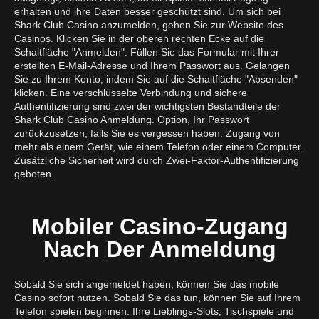
erhalten und ihre Daten besser geschützt sind. Um sich bei
Shark Club Casino anzumelden, gehen Sie zur Website des
Casinos. Klicken Sie in der oberen rechten Ecke auf die
Schaltfläche "Anmelden". Füllen Sie das Formular mit Ihrer
erstellten E-Mail-Adresse und Ihrem Passwort aus. Gelangen
Sie zu Ihrem Konto, indem Sie auf die Schaltfläche "Absenden"
klicken. Eine verschlüsselte Verbindung und sichere
Authentifizierung sind zwei der wichtigsten Bestandteile der
Shark Club Casino Anmeldung. Option, Ihr Passwort
zurückzusetzen, falls Sie es vergessen haben. Zugang von
mehr als einem Gerät, wie einem Telefon oder einem Computer.
Zusätzliche Sicherheit wird durch Zwei-Faktor-Authentifizierung
geboten.
Mobiler Casino-Zugang
Nach Der Anmeldung
Sobald Sie sich angemeldet haben, können Sie das mobile
Casino sofort nutzen. Sobald Sie das tun, können Sie auf Ihrem
Telefon spielen beginnen. Ihre Lieblings-Slots, Tischspiele und