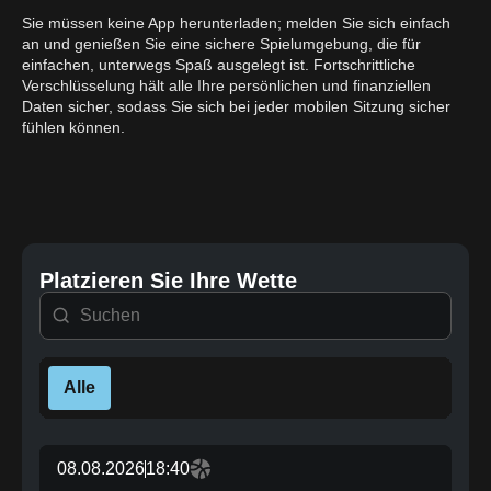
Sie müssen keine App herunterladen; melden Sie sich einfach
an und genießen Sie eine sichere Spielumgebung, die für
einfachen, unterwegs Spaß ausgelegt ist. Fortschrittliche
Verschlüsselung hält alle Ihre persönlichen und finanziellen
Daten sicher, sodass Sie sich bei jeder mobilen Sitzung sicher
fühlen können.
Platzieren Sie Ihre Wette
Alle
08.08.2026
18:40