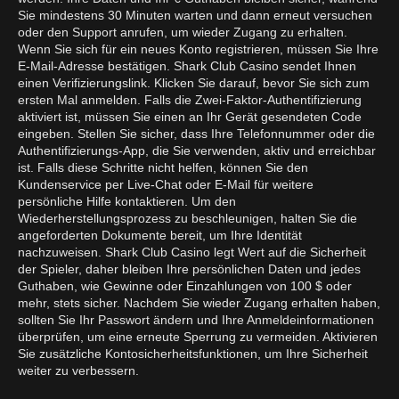
Sie mindestens 30 Minuten warten und dann erneut versuchen
oder den Support anrufen, um wieder Zugang zu erhalten.
Wenn Sie sich für ein neues Konto registrieren, müssen Sie Ihre
E-Mail-Adresse bestätigen. Shark Club Casino sendet Ihnen
einen Verifizierungslink. Klicken Sie darauf, bevor Sie sich zum
ersten Mal anmelden. Falls die Zwei-Faktor-Authentifizierung
aktiviert ist, müssen Sie einen an Ihr Gerät gesendeten Code
eingeben. Stellen Sie sicher, dass Ihre Telefonnummer oder die
Authentifizierungs-App, die Sie verwenden, aktiv und erreichbar
ist. Falls diese Schritte nicht helfen, können Sie den
Kundenservice per Live-Chat oder E-Mail für weitere
persönliche Hilfe kontaktieren. Um den
Wiederherstellungsprozess zu beschleunigen, halten Sie die
angeforderten Dokumente bereit, um Ihre Identität
nachzuweisen. Shark Club Casino legt Wert auf die Sicherheit
der Spieler, daher bleiben Ihre persönlichen Daten und jedes
Guthaben, wie Gewinne oder Einzahlungen von 100 $ oder
mehr, stets sicher. Nachdem Sie wieder Zugang erhalten haben,
sollten Sie Ihr Passwort ändern und Ihre Anmeldeinformationen
überprüfen, um eine erneute Sperrung zu vermeiden. Aktivieren
Sie zusätzliche Kontosicherheitsfunktionen, um Ihre Sicherheit
weiter zu verbessern.