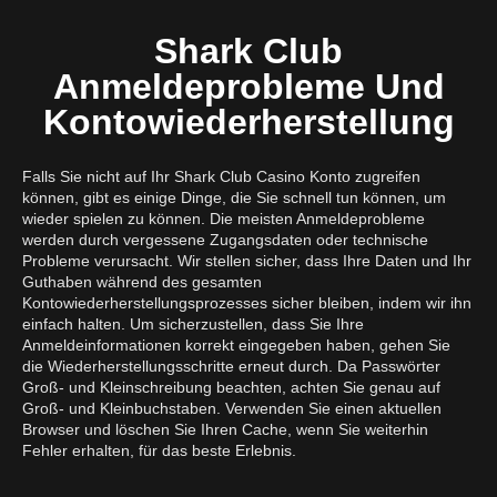
Shark Club
Anmeldeprobleme Und
Kontowiederherstellung
Falls Sie nicht auf Ihr Shark Club Casino Konto zugreifen
können, gibt es einige Dinge, die Sie schnell tun können, um
wieder spielen zu können. Die meisten Anmeldeprobleme
werden durch vergessene Zugangsdaten oder technische
Probleme verursacht. Wir stellen sicher, dass Ihre Daten und Ihr
Guthaben während des gesamten
Kontowiederherstellungsprozesses sicher bleiben, indem wir ihn
einfach halten. Um sicherzustellen, dass Sie Ihre
Anmeldeinformationen korrekt eingegeben haben, gehen Sie
die Wiederherstellungsschritte erneut durch. Da Passwörter
Groß- und Kleinschreibung beachten, achten Sie genau auf
Groß- und Kleinbuchstaben. Verwenden Sie einen aktuellen
Browser und löschen Sie Ihren Cache, wenn Sie weiterhin
Fehler erhalten, für das beste Erlebnis.