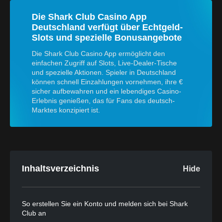
Die Shark Club Casino App
Deutschland verfügt über Echtgeld-
Slots und spezielle Bonusangebote
Die Shark Club Casino App ermöglicht den
einfachen Zugriff auf Slots, Live-Dealer-Tische
und spezielle Aktionen. Spieler in Deutschland
können schnell Einzahlungen vornehmen, ihre €
sicher aufbewahren und ein lebendiges Casino-
Erlebnis genießen, das für Fans des deutsch-
Marktes konzipiert ist.
Inhaltsverzeichnis
Hide
So erstellen Sie ein Konto und melden sich bei Shark
Club an