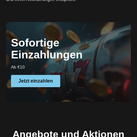
Sofortige
Einzahlungen
Ab €10
Jetzt einzahlen
Angebote und Aktionen