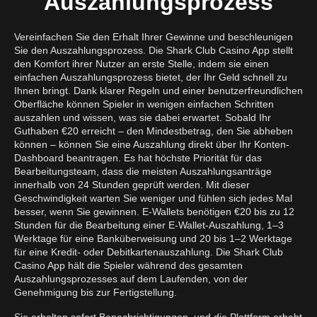
Auszahlungsprozess
Vereinfachen Sie den Erhalt Ihrer Gewinne und beschleunigen
Sie den Auszahlungsprozess. Die Shark Club Casino App stellt
den Komfort ihrer Nutzer an erste Stelle, indem sie einen
einfachen Auszahlungsprozess bietet, der Ihr Geld schnell zu
Ihnen bringt. Dank klarer Regeln und einer benutzerfreundlichen
Oberfläche können Spieler in wenigen einfachen Schritten
auszahlen und wissen, was sie dabei erwartet. Sobald Ihr
Guthaben €20 erreicht – den Mindestbetrag, den Sie abheben
können – können Sie eine Auszahlung direkt über Ihr Konten-
Dashboard beantragen. Es hat höchste Priorität für das
Bearbeitungsteam, dass die meisten Auszahlungsanträge
innerhalb von 24 Stunden geprüft werden. Mit dieser
Geschwindigkeit warten Sie weniger und fühlen sich jedes Mal
besser, wenn Sie gewinnen. E-Wallets benötigen €20 bis zu 12
Stunden für die Bearbeitung einer E-Wallet-Auszahlung, 1–3
Werktage für eine Banküberweisung und 20 bis 1–2 Werktage
für eine Kredit- oder Debitkartenauszahlung. Die Shark Club
Casino App hält die Spieler während des gesamten
Auszahlungsprozesses auf dem Laufenden, von der
Genehmigung bis zur Fertigstellung.
Sie erhalten sofort Benachrichtigungen, und die Plattform erhebt