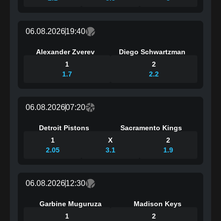
06.08.2026
19:40
Alexander Zverev
Diego Schwartzman
1
2
1.7
2.2
06.08.2026
07:20
Detroit Pistons
Sacramento Kings
1
X
2
2.05
3.1
1.9
06.08.2026
12:30
Garbine Muguruza
Madison Keys
1
2