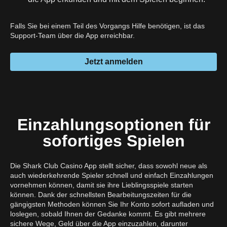
Falls Sie bei einem Teil des Vorgangs Hilfe benötigen, ist das
Support-Team über die App erreichbar.
Jetzt anmelden
Einzahlungsoptionen für
sofortiges Spielen
Die Shark Club Casino App stellt sicher, dass sowohl neue als
auch wiederkehrende Spieler schnell und einfach Einzahlungen
vornehmen können, damit sie ihre Lieblingsspiele starten
können. Dank der schnellsten Bearbeitungszeiten für die
gängigsten Methoden können Sie Ihr Konto sofort aufladen und
loslegen, sobald Ihnen der Gedanke kommt. Es gibt mehrere
sichere Wege, Geld über die App einzuzahlen, darunter