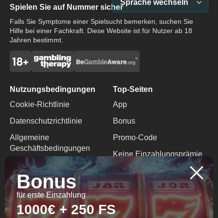
Sprache wechseln
Spielen Sie auf Nummer sicher
Falls Sie Symptome einer Spielsucht bemerken, suchen Sie
Hilfe bei einer Fachkraft. Diese Website ist für Nutzer ab 18
Jahren bestimmt.
Nutzungsbedingungen
Top-Seiten
Cookie-Richtlinie
App
Datenschutzrichtlinie
Bonus
Allgemeine
Promo-Code
Geschäftsbedingungen
Keine Einzahlungsprämie
Verantwortungsvolles
Bonus
Spielen
für erste Einzahlung
Kontakte
1000€ + 250 FS
+357 96510748