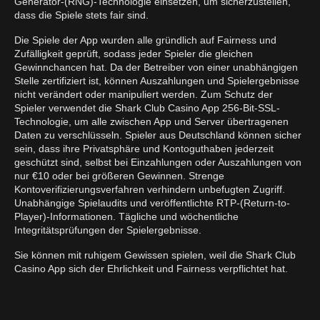
Generator-(RNG)-Technologie einsetzen, um sicherzustellen,
dass die Spiele stets fair sind.
Die Spiele der App wurden alle gründlich auf Fairness und
Zufälligkeit geprüft, sodass jeder Spieler die gleichen
Gewinnchancen hat. Da der Betreiber von einer unabhängigen
Stelle zertifiziert ist, können Auszahlungen und Spielergebnisse
nicht verändert oder manipuliert werden. Zum Schutz der
Spieler verwendet die Shark Club Casino App 256-Bit-SSL-
Technologie, um alle zwischen App und Server übertragenen
Daten zu verschlüsseln. Spieler aus Deutschland können sicher
sein, dass ihre Privatsphäre und Kontoguthaben jederzeit
geschützt sind, selbst bei Einzahlungen oder Auszahlungen von
nur €10 oder bei größeren Gewinnen. Strenge
Kontoverifizierungsverfahren verhindern unbefugten Zugriff.
Unabhängige Spielaudits und veröffentlichte RTP-(Return-to-
Player)-Informationen. Tägliche und wöchentliche
Integritätsprüfungen der Spielergebnisse.
Sie können mit ruhigem Gewissen spielen, weil die Shark Club
Casino App sich der Ehrlichkeit und Fairness verpflichtet hat.