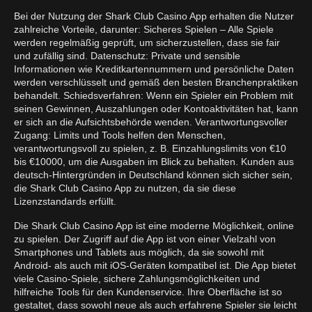
Bei der Nutzung der Shark Club Casino App erhalten die Nutzer
zahlreiche Vorteile, darunter: Sicheres Spielen – Alle Spiele
werden regelmäßig geprüft, um sicherzustellen, dass sie fair
und zufällig sind. Datenschutz: Private und sensible
Informationen wie Kreditkartennummern und persönliche Daten
werden verschlüsselt und gemäß den besten Branchenpraktiken
behandelt. Schiedsverfahren: Wenn ein Spieler ein Problem mit
seinen Gewinnen, Auszahlungen oder Kontoaktivitäten hat, kann
er sich an die Aufsichtsbehörde wenden. Verantwortungsvoller
Zugang: Limits und Tools helfen den Menschen,
verantwortungsvoll zu spielen, z. B. Einzahlungslimits von €10
bis €10000, um die Ausgaben im Blick zu behalten. Kunden aus
deutsch-Hintergründen in Deutschland können sich sicher sein,
die Shark Club Casino App zu nutzen, da sie diese
Lizenzstandards erfüllt.
Die Shark Club Casino App ist eine moderne Möglichkeit, online
zu spielen. Der Zugriff auf die App ist von einer Vielzahl von
Smartphones und Tablets aus möglich, da sie sowohl mit
Android- als auch mit iOS-Geräten kompatibel ist. Die App bietet
viele Casino-Spiele, sichere Zahlungsmöglichkeiten und
hilfreiche Tools für den Kundenservice. Ihre Oberfläche ist so
gestaltet, dass sowohl neue als auch erfahrene Spieler sie leicht