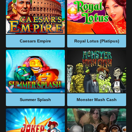
Caesars Empire
Royal Lotus (Platipus)
Summer Splash
Monster Mash Cash