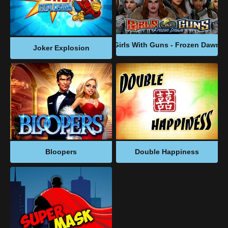
Girls With Guns - Frozen Dawn
Joker Explosion
Bloopers
Double Happiness