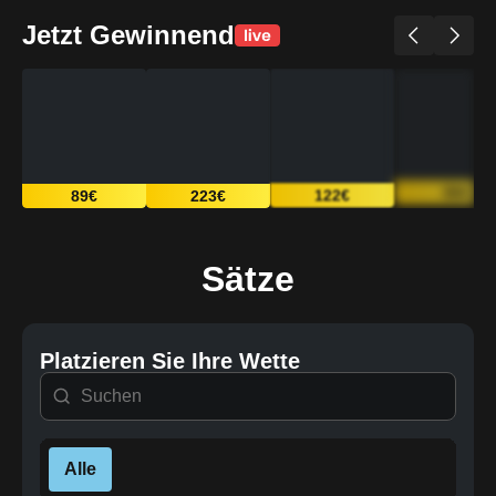
Jetzt Gewinnend
89€
223€
122€
96€
Sätze
Platzieren Sie Ihre Wette
Alle