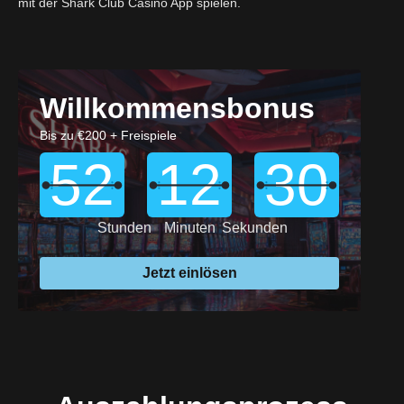
mit der Shark Club Casino App spielen.
Willkommensbonus
Bis zu €200 + Freispiele
52
12
29
Stunden
Minuten
Sekunden
Jetzt einlösen