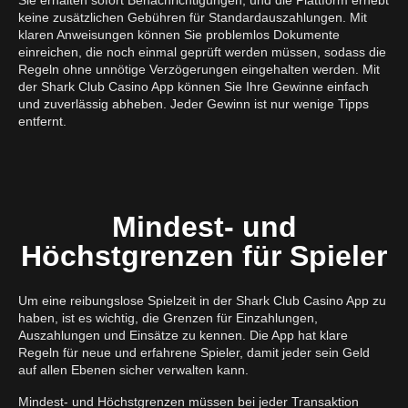
keine zusätzlichen Gebühren für Standardauszahlungen. Mit
klaren Anweisungen können Sie problemlos Dokumente
einreichen, die noch einmal geprüft werden müssen, sodass die
Regeln ohne unnötige Verzögerungen eingehalten werden. Mit
der Shark Club Casino App können Sie Ihre Gewinne einfach
und zuverlässig abheben. Jeder Gewinn ist nur wenige Tipps
entfernt.
Mindest- und
Höchstgrenzen für Spieler
Um eine reibungslose Spielzeit in der Shark Club Casino App zu
haben, ist es wichtig, die Grenzen für Einzahlungen,
Auszahlungen und Einsätze zu kennen. Die App hat klare
Regeln für neue und erfahrene Spieler, damit jeder sein Geld
auf allen Ebenen sicher verwalten kann.
Mindest- und Höchstgrenzen müssen bei jeder Transaktion