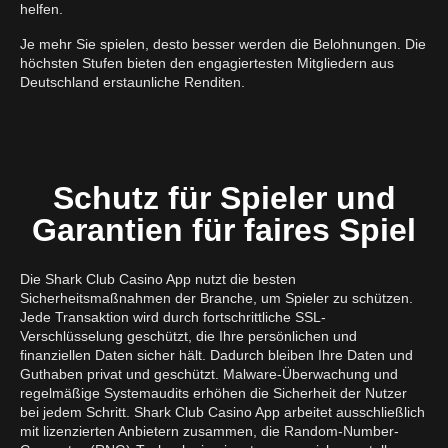
helfen.
Je mehr Sie spielen, desto besser werden die Belohnungen. Die
höchsten Stufen bieten den engagiertesten Mitgliedern aus
Deutschland erstaunliche Renditen.
Schutz für Spieler und
Garantien für faires Spiel
Die Shark Club Casino App nutzt die besten
Sicherheitsmaßnahmen der Branche, um Spieler zu schützen.
Jede Transaktion wird durch fortschrittliche SSL-
Verschlüsselung geschützt, die Ihre persönlichen und
finanziellen Daten sicher hält. Dadurch bleiben Ihre Daten und
Guthaben privat und geschützt. Malware-Überwachung und
regelmäßige Systemaudits erhöhen die Sicherheit der Nutzer
bei jedem Schritt. Shark Club Casino App arbeitet ausschließlich
mit lizenzierten Anbietern zusammen, die Random-Number-