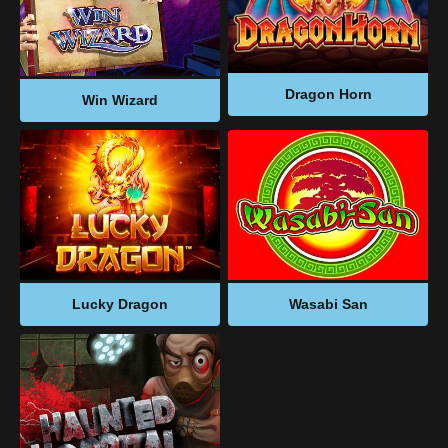
Dragon Horn
Win Wizard
Lucky Dragon
Wasabi San