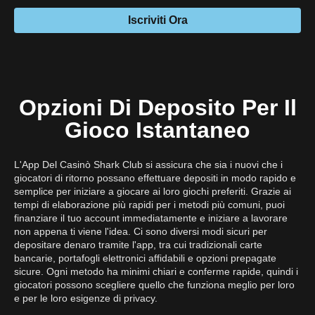
Iscriviti Ora
Opzioni Di Deposito Per Il
Gioco Istantaneo
L'App Del Casinò Shark Club si assicura che sia i nuovi che i
giocatori di ritorno possano effettuare depositi in modo rapido e
semplice per iniziare a giocare ai loro giochi preferiti. Grazie ai
tempi di elaborazione più rapidi per i metodi più comuni, puoi
finanziare il tuo account immediatamente e iniziare a lavorare
non appena ti viene l'idea. Ci sono diversi modi sicuri per
depositare denaro tramite l'app, tra cui tradizionali carte
bancarie, portafogli elettronici affidabili e opzioni prepagate
sicure. Ogni metodo ha minimi chiari e conferme rapide, quindi i
giocatori possono scegliere quello che funziona meglio per loro
e per le loro esigenze di privacy.