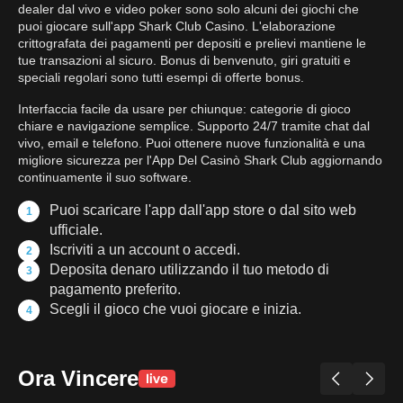
dealer dal vivo e video poker sono solo alcuni dei giochi che
puoi giocare sull'app Shark Club Casino. L'elaborazione
crittografata dei pagamenti per depositi e prelievi mantiene le
tue transazioni al sicuro. Bonus di benvenuto, giri gratuiti e
speciali regolari sono tutti esempi di offerte bonus.
Interfaccia facile da usare per chiunque: categorie di gioco
chiare e navigazione semplice. Supporto 24/7 tramite chat dal
vivo, email e telefono. Puoi ottenere nuove funzionalità e una
migliore sicurezza per l'App Del Casinò Shark Club aggiornando
continuamente il suo software.
Puoi scaricare l'app dall'app store o dal sito web
ufficiale.
Iscriviti a un account o accedi.
Deposita denaro utilizzando il tuo metodo di
pagamento preferito.
Scegli il gioco che vuoi giocare e inizia.
Ora Vincere