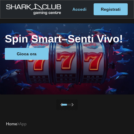
Accedi
Registrati
Spin Smart–Senti Vivo!
Gioca ora
Home
App