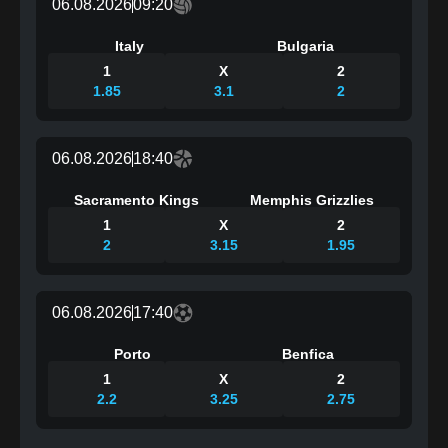
06.08.2026
09:20
Italy
Bulgaria
1
X
2
1.85
3.1
2
06.08.2026
18:40
Sacramento Kings
Memphis Grizzlies
1
X
2
2
3.15
1.95
06.08.2026
17:40
Porto
Benfica
1
X
2
2.2
3.25
2.75