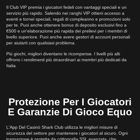
Il Club VIP premia i giocatori fedeli con vantaggi speciali e un
servizio più rapido. Salendo nei ranghi VIP ottieni accesso a
eventi e tornei speciali, regali di compleanno e promozioni solo
per te. Puoi anche ottenere bonus di deposito esclusivi fino a
€500 e un'elaborazione più rapida dei prelievi per i membri di
livello superiore. Puoi anche avere gestori di account personali
per aiutarti con qualsiasi problema.
Più giochi, migliori diventano le ricompense. I livelli più alti
offrono i rendimenti più straordinari ai membri più dedicati da
Italia.
Protezione Per I Giocatori
E Garanzie Di Gioco Equo
L'App Del Casinò Shark Club utilizza le migliori misure di
sicurezza del settore per mantenere i giocatori al sicuro. Ogni
transazione è protetta da crittografia SSL avanzata, che