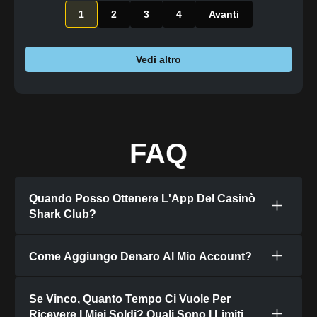
1
2
3
4
Avanti
Vedi altro
FAQ
Quando Posso Ottenere L'App Del Casinò
Shark Club?
Come Aggiungo Denaro Al Mio Account?
Se Vinco, Quanto Tempo Ci Vuole Per
Ricevere I Miei Soldi? Quali Sono I Limiti