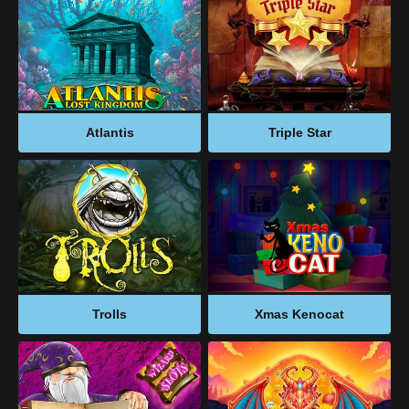
Atlantis
Triple Star
Trolls
Xmas Kenocat