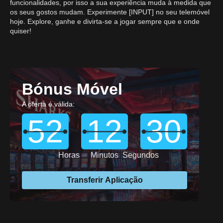
funcionalidades, por isso a sua experiência muda à medida que
os seus gostos mudam. Experimente [INPUT] no seu telemóvel
hoje. Explore, ganhe e divirta-se a jogar sempre que e onde
quiser!
Bónus Móvel
A oferta é válida:
52
12
28
Horas
Minutos
Segundos
Transferir Aplicação