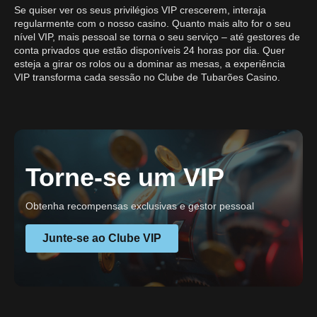
Se quiser ver os seus privilégios VIP crescerem, interaja
regularmente com o nosso casino. Quanto mais alto for o seu
nível VIP, mais pessoal se torna o seu serviço – até gestores de
conta privados que estão disponíveis 24 horas por dia. Quer
esteja a girar os rolos ou a dominar as mesas, a experiência
VIP transforma cada sessão no Clube de Tubarões Casino.
Torne-se um VIP
Obtenha recompensas exclusivas e gestor pessoal
Junte-se ao Clube VIP