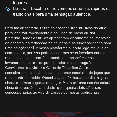
lugares.
Bacará – Escolha entre versões squeeze, rápidas ou
tradicionais para uma sensação autêntica.
Para maior conforto, utilize os nossos filtros intuitivos do átrio
para localizar rapidamente o seu jogo de mesa ou slot
preferido. Todos os títulos apresentam claramente os intervalos
de apostas, os fornecedores de jogos e as funcionalidades para
uma seleção fácil. A nossa plataforma suporta jogo móvel e de
computador, por isso pode aceder aos seus favoritos onde quer
que esteja e jogar em €, tornando as transações e os
levantamentos simples para jogadores de português.
Convidamo-lo a visitar o Clube de Tubarões Casino e a
consultar uma seleção cuidadosamente escolhida de jogos que
o manterão entretido. Obtenha ajuda 24 horas por dia, regras
claras e formas seguras de pagar. A sua próxima sessão estará
cheia de diversão e variedade, quer queira slots clássicos,
concessionários ao vivo dinâmicos ou mesas tradicionais.