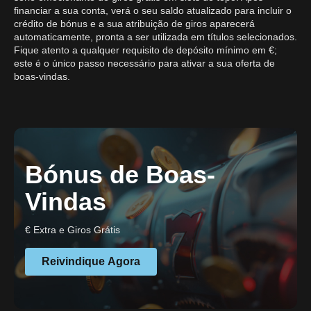
financiar a sua conta, verá o seu saldo atualizado para incluir o
crédito de bónus e a sua atribuição de giros aparecerá
automaticamente, pronta a ser utilizada em títulos selecionados.
Fique atento a qualquer requisito de depósito mínimo em €;
este é o único passo necessário para ativar a sua oferta de
boas-vindas.
Bónus de Boas-
Vindas
€ Extra e Giros Grátis
Reivindique Agora