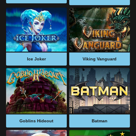
O Clube de Tubarões Casino No Seu Telemóvel: Jogue
A Qualquer Hora, Em Qualquer Lugar!
Obtenha Emoções Reais No Seu Bolso
Participe Nos Eventos Especiais Do Clube de Tubarões
Casino: Divirta-se Nas Festividades De Portugal!
Como Maximizar A Sua Experiência De Casino Durante
As Festividades De Portugal
Ice Joker
Viking Vanguard
Junte-se Aos Vencedores Do Clube de Tubarões
Casino: Jogadores Em Portugal Estão A Ganhar!
Como Ganhar Da Próxima Vez
Como Levantar € Do Clube de Tubarões Casino:
Limites E Prazos
Limites E Condições De Levantamento
Goblins Hideout
Batman