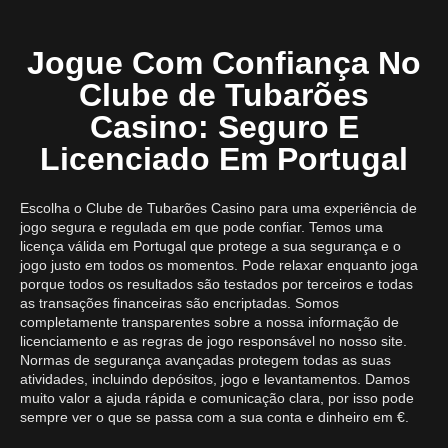
Jogue Com Confiança No
Clube de Tubarões
Casino: Seguro E
Licenciado Em Portugal
Escolha o Clube de Tubarões Casino para uma experiência de
jogo segura e regulada em que pode confiar. Temos uma
licença válida em Portugal que protege a sua segurança e o
jogo justo em todos os momentos. Pode relaxar enquanto joga
porque todos os resultados são testados por terceiros e todas
as transações financeiras são encriptadas. Somos
completamente transparentes sobre a nossa informação de
licenciamento e as regras de jogo responsável no nosso site.
Normas de segurança avançadas protegem todas as suas
atividades, incluindo depósitos, jogo e levantamentos. Damos
muito valor a ajuda rápida e comunicação clara, por isso pode
sempre ver o que se passa com a sua conta e dinheiro em €.