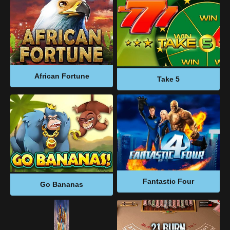
African Fortune
Take 5
Fantastic Four
Go Bananas