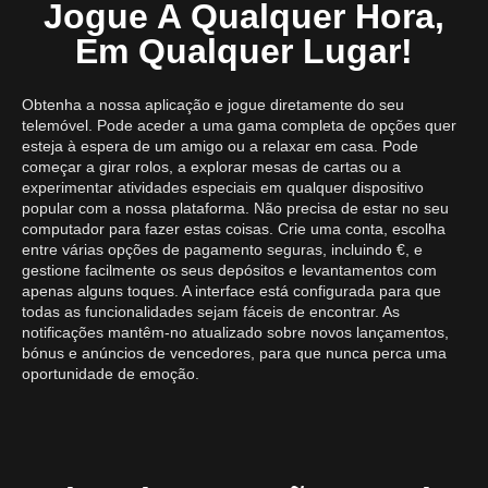
Jogue A Qualquer Hora,
Em Qualquer Lugar!
Obtenha a nossa aplicação e jogue diretamente do seu
telemóvel. Pode aceder a uma gama completa de opções quer
esteja à espera de um amigo ou a relaxar em casa. Pode
começar a girar rolos, a explorar mesas de cartas ou a
experimentar atividades especiais em qualquer dispositivo
popular com a nossa plataforma. Não precisa de estar no seu
computador para fazer estas coisas. Crie uma conta, escolha
entre várias opções de pagamento seguras, incluindo €, e
gestione facilmente os seus depósitos e levantamentos com
apenas alguns toques. A interface está configurada para que
todas as funcionalidades sejam fáceis de encontrar. As
notificações mantêm-no atualizado sobre novos lançamentos,
bónus e anúncios de vencedores, para que nunca perca uma
oportunidade de emoção.