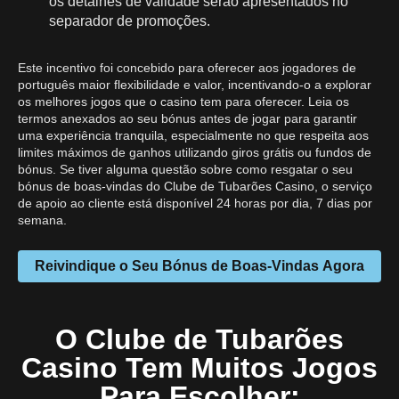
os detalhes de validade serão apresentados no
separador de promoções.
Este incentivo foi concebido para oferecer aos jogadores de
português maior flexibilidade e valor, incentivando-o a explorar
os melhores jogos que o casino tem para oferecer. Leia os
termos anexados ao seu bónus antes de jogar para garantir
uma experiência tranquila, especialmente no que respeita aos
limites máximos de ganhos utilizando giros grátis ou fundos de
bónus. Se tiver alguma questão sobre como resgatar o seu
bónus de boas-vindas do Clube de Tubarões Casino, o serviço
de apoio ao cliente está disponível 24 horas por dia, 7 dias por
semana.
Reivindique o Seu Bónus de Boas-Vindas Agora
O Clube de Tubarões
Casino Tem Muitos Jogos
Para Escolher: