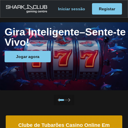
Iniciar sessão
Registar
Gira Inteligente–Sente-te
Vivo!
Jogar agora
Clube de Tubarões Casino Online Em