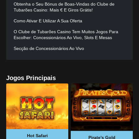
Obtenha o Seu Bónus de Boas-Vindas do Clube de
Tubarões Casino: Mais € E Giros Grátis!
Como Ativar E Utilizar A Sua Oferta
O Clube de Tubarões Casino Tem Muitos Jogos Para
Escolher: Concessionários Ao Vivo, Slots E Mesas
Secção de Concessionários Ao Vivo
O Clube de Tubarões Tem Ofertas Semanais Que
Incluem Giros Grátis, Cashback E Torneios
As Nossas Opções de Cashback E Torneios
Jogos Principais
Junte-se ao Clube de Tubarões Casino Como VIP:
Obtenha Recompensas Especiais
Como Obter Benefícios VIP
Jogue Com Confiança No Clube de Tubarões Casino:
Seguro E Licenciado Em Portugal
Porque É Que A Nossa Plataforma Define O Padrão De
Hot Safari
Segurança
Pirate's Gold