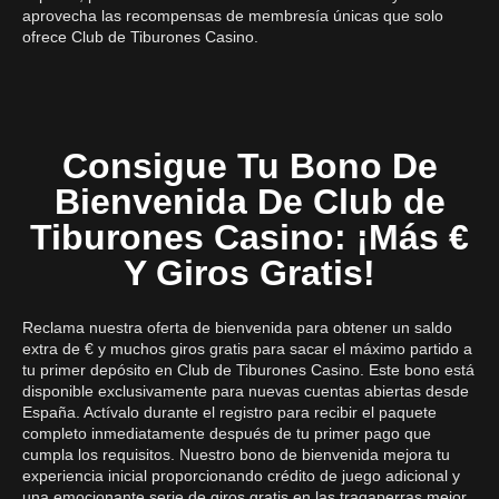
aprovecha las recompensas de membresía únicas que solo
ofrece Club de Tiburones Casino.
Consigue Tu Bono De
Bienvenida De Club de
Tiburones Casino: ¡Más €
Y Giros Gratis!
Reclama nuestra oferta de bienvenida para obtener un saldo
extra de € y muchos giros gratis para sacar el máximo partido a
tu primer depósito en Club de Tiburones Casino. Este bono está
disponible exclusivamente para nuevas cuentas abiertas desde
España. Actívalo durante el registro para recibir el paquete
completo inmediatamente después de tu primer pago que
cumpla los requisitos. Nuestro bono de bienvenida mejora tu
experiencia inicial proporcionando crédito de juego adicional y
una emocionante serie de giros gratis en las tragaperras mejor