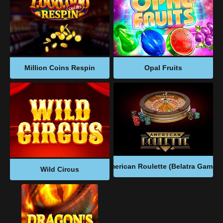
Million Coins Respin
Opal Fruits
American Roulette (Belatra Games)
Wild Circus