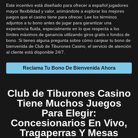
Este incentivo está diseñado para ofrecer a español jugadores
mayor flexibilidad y valor, animándote a explorar los mejores
juegos que el casino tiene para ofrecer. Lee los términos
adjuntos a tu bono antes de jugar para garantizar una
experiencia fluida, especialmente en lo que respecta a los
límites máximos de ganancia utilizando giros gratis o fondos de
bono. Si tienes alguna pregunta sobre cómo canjear tu bono de
bienvenida de Club de Tiburones Casino, el servicio de atención
al cliente está disponible 24/7.
Reclama Tu Bono De Bienvenida Ahora
Club de Tiburones Casino
Tiene Muchos Juegos
Para Elegir:
Concesionarios En Vivo,
Tragaperras Y Mesas