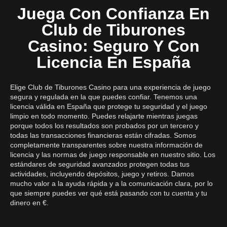
Juega Con Confianza En
Club de Tiburones
Casino: Seguro Y Con
Licencia En España
Elige Club de Tiburones Casino para una experiencia de juego
segura y regulada en la que puedes confiar. Tenemos una
licencia válida en España que protege tu seguridad y el juego
limpio en todo momento. Puedes relajarte mientras juegas
porque todos los resultados son probados por un tercero y
todas las transacciones financieras están cifradas. Somos
completamente transparentes sobre nuestra información de
licencia y las normas de juego responsable en nuestro sitio. Los
estándares de seguridad avanzados protegen todas tus
actividades, incluyendo depósitos, juego y retiros. Damos
mucho valor a la ayuda rápida y a la comunicación clara, por lo
que siempre puedes ver qué está pasando con tu cuenta y tu
dinero en €.