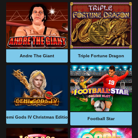
Andre The Giant
Triple Fortune Dragon
Demi Gods IV Christmas Edition
Football Star