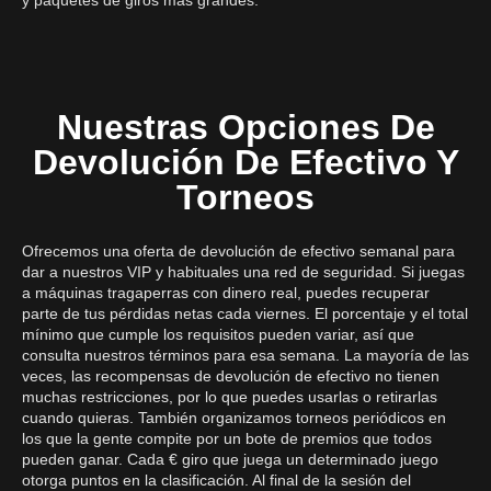
y paquetes de giros más grandes.
Nuestras Opciones De
Devolución De Efectivo Y
Torneos
Ofrecemos una oferta de devolución de efectivo semanal para
dar a nuestros VIP y habituales una red de seguridad. Si juegas
a máquinas tragaperras con dinero real, puedes recuperar
parte de tus pérdidas netas cada viernes. El porcentaje y el total
mínimo que cumple los requisitos pueden variar, así que
consulta nuestros términos para esa semana. La mayoría de las
veces, las recompensas de devolución de efectivo no tienen
muchas restricciones, por lo que puedes usarlas o retirarlas
cuando quieras. También organizamos torneos periódicos en
los que la gente compite por un bote de premios que todos
pueden ganar. Cada € giro que juega un determinado juego
otorga puntos en la clasificación. Al final de la sesión del