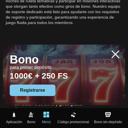
noches de ruleta temáticas y participar en misiones interactivas
que otorgan tanto efectivo como giros de bono. Nuestro equipo
de soporte dedicado está listo para ayudarte con los requisitos
de registro y participación, garantizando una experiencia de
juego fluida para todos los miembros.
Cómo Maximizar Tu
Bono
Experiencia En El Casino
para primer depósito
Durante Las Fiestas De
1000€ + 250 FS
España
Registrarse
Opta por desafíos diarios para tener la oportunidad
de recibir € de bono y giros gratis.
Únete a las clasificaciones en vivo: sigue tu progreso
y supera los hitos para obtener mercancía y efectivo
Aplicación
Bono
Menú
Código promocional
Bono sin depósito
adicionales.