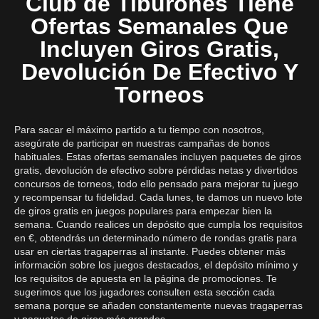
Club de Tiburones Tiene
Ofertas Semanales Que
Incluyen Giros Gratis,
Devolución De Efectivo Y
Torneos
Para sacar el máximo partido a tu tiempo con nosotros,
asegúrate de participar en nuestras campañas de bonos
habituales. Estas ofertas semanales incluyen paquetes de giros
gratis, devolución de efectivo sobre pérdidas netas y divertidos
concursos de torneos, todo ello pensado para mejorar tu juego
y recompensar tu fidelidad. Cada lunes, te damos un nuevo lote
de giros gratis en juegos populares para empezar bien la
semana. Cuando realices un depósito que cumpla los requisitos
en €, obtendrás un determinado número de rondas gratis para
usar en ciertas tragaperras al instante. Puedes obtener más
información sobre los juegos destacados, el depósito mínimo y
los requisitos de apuesta en la página de promociones. Te
sugerimos que los jugadores consulten esta sección cada
semana porque se añaden constantemente nuevas tragaperras